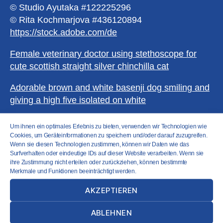
© Studio Ayutaka #122225296
© Rita Kochmarjova #436120894
https://stock.adobe.com/de
Female veterinary doctor using stethoscope for
cute scottish straight silver chinchilla cat
Adorable brown and white basenji dog smiling and
giving a high five isolated on white
Cat lying on grey background,
@pproman
Um ihnen ein optimales Erlebnis zu bieten, verwenden wir Technologien wie
Cookies, um Geräteinformationen zu speichern und/oder darauf zuzugreifen.
Cat faces peek out from under blanket. cute funny
Wenn sie diesen Technologien zustimmen, können wir Daten wie das
Surfverhalten oder eindeutige IDs auf dieser Website verarbeiten. Wenn sie
kittens. couple family of cats portrait on white
ihre Zustimmung nicht erteilen oder zurückziehen, können bestimmte
surface. cats watch side. long web banner with
Merkmale und Funktionen beeinträchtigt werden.
copy space.
@pink1unicorn
AKZEPTIEREN
Little white and brown rabbit eating cabbage on
ABLEHNEN
isolated white or old rose background at studio its